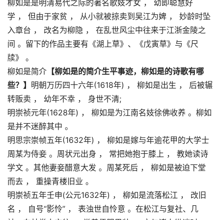
柳如是是明清易代之际的著名歌妓才女 ， 幼即聪慧好
学 ， 但由于家贫 ， 从小就被掠卖到吴江为婢 ， 妙龄时坠
入章台 ， 改名为柳隐 ， 在乱世风尘中往来于江浙金陵之
间 。留下的作品主要有《湖上草》、《戊寅草》与《尺
牍》 。
柳如是简介
【柳如是的简介生平事迹，柳如是的诗歌有哪
些？】
明朝万历四十六年(1618年) ， 柳如是出生 ， 后被辗
转贩卖 ， 幼年不幸 ， 身世不清;
明崇祯元年(1628年) ， 柳如是为江南名妓徐佛收养 。柳如
是并不迷醉其中 。
明思宗崇帧五年(1632年) ， 柳如是嫁与年逾花甲的大学士
周某为侍妾 。周状元出身 ， 常把她抱于膝上 ， 教她读诗
学文 。其他妻妾醋意大发 。周某死后 ， 柳如是被迫下堂
而去 ， 重操青楼旧业 。
明崇祯五年壬申(公元1632年) ， 柳如是流落松江 ， 改旧
名 ， 自号“影怜” ， 表浊世自怜意 。在松江与复社、几