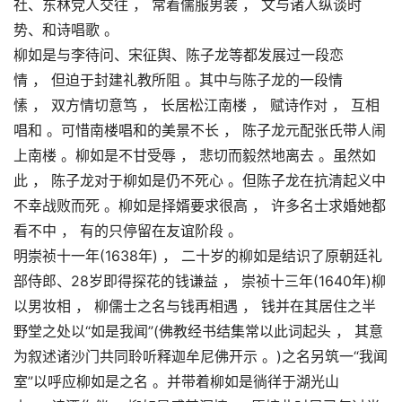
社、东林党人交往 ， 常着儒服男装 ， 文与诸人纵谈时
势、和诗唱歌 。
柳如是与李待问、宋征舆、陈子龙等都发展过一段恋
情 ， 但迫于封建礼教所阻 。其中与陈子龙的一段情
愫 ， 双方情切意笃 ， 长居松江南楼 ， 赋诗作对 ， 互相
唱和 。可惜南楼唱和的美景不长 ， 陈子龙元配张氏带人闹
上南楼 。柳如是不甘受辱 ， 悲切而毅然地离去 。虽然如
此 ， 陈子龙对于柳如是仍不死心 。但陈子龙在抗清起义中
不幸战败而死 。柳如是择婿要求很高 ， 许多名士求婚她都
看不中 ， 有的只停留在友谊阶段 。
明崇祯十一年(1638年) ， 二十岁的柳如是结识了原朝廷礼
部侍郎、28岁即得探花的钱谦益 ， 崇祯十三年(1640年)柳
以男妆相 ， 柳儒士之名与钱再相遇 ， 钱并在其居住之半
野堂之处以“如是我闻”(佛教经书结集常以此词起头 ， 其意
为叙述诸沙门共同聆听释迦牟尼佛开示 。)之名另筑一“我闻
室”以呼应柳如是之名 。并带着柳如是徜徉于湖光山