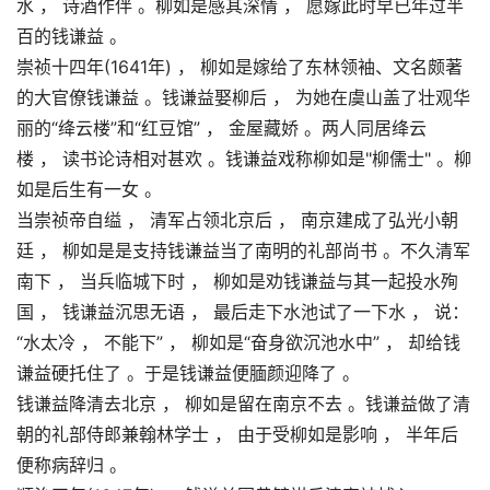
水 ， 诗酒作伴 。柳如是感其深情 ， 愿嫁此时早已年过半
百的钱谦益 。
崇祯十四年(1641年) ， 柳如是嫁给了东林领袖、文名颇著
的大官僚钱谦益 。钱谦益娶柳后 ， 为她在虞山盖了壮观华
丽的“绛云楼”和“红豆馆” ， 金屋藏娇 。两人同居绛云
楼 ， 读书论诗相对甚欢 。钱谦益戏称柳如是"柳儒士" 。柳
如是后生有一女 。
当崇祯帝自缢 ， 清军占领北京后 ， 南京建成了弘光小朝
廷 ， 柳如是是支持钱谦益当了南明的礼部尚书 。不久清军
南下 ， 当兵临城下时 ， 柳如是劝钱谦益与其一起投水殉
国 ， 钱谦益沉思无语 ， 最后走下水池试了一下水 ， 说：
“水太冷 ， 不能下” ， 柳如是“奋身欲沉池水中” ， 却给钱
谦益硬托住了 。于是钱谦益便腼颜迎降了 。
钱谦益降清去北京 ， 柳如是留在南京不去 。钱谦益做了清
朝的礼部侍郎兼翰林学士 ， 由于受柳如是影响 ， 半年后
便称病辞归 。