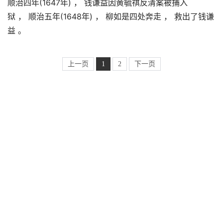
顺治四年(1647年) ， 钱谦益因黄毓祺反清案被捕入
狱 ， 顺治五年(1648年) ， 柳如是四处奔走 ， 救出了钱谦
益 。
上一页
1
2
下一页