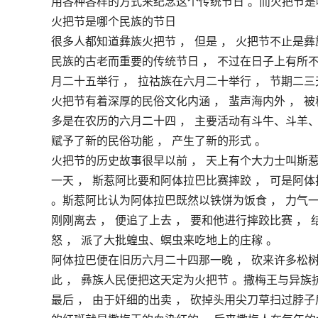
用各种各样的方式来纪念这个传统节日 。而火把节是
火把节是哪个民族的节日
很多人都知道彝族火把节 ， 但是 ， 火把节不止是
民族的古老而重要的传统节日 ， 不过在日子上有所不
月二十五举行 ， 拉祜族在六月二十举行 ， 节期二三
火把节有着深厚的民俗文化内涵 ， 蜚声海内外 ， 被
多是在农历的六月二十四 ， 主要活动有斗牛、斗羊、
赋予了新的民俗功能 ， 产生了新的形式 。
火把节的历史故事很早以前 ， 天上有个大力士叫斯惹
一天 ， 斯惹阿比要和阿体拉巴比赛摔跤 ， 可是阿
。斯惹阿比认为阿体拉巴既然以铁饼为饭食 ， 力气一
刚刚离去 ， 便追了上去 ， 要和他进行摔跤比赛 ，
怒 ， 派了大批蝗虫、螟虫来吃地上的庄稼 。
阿体拉巴便在旧历六月二十四那一晚 ， 砍来许多松树
此 ， 彝族人民便把这天定为火把节 。撒梅王与异族
最后 ， 由于奸细的出卖 ， 砍掉头用尖刀草扫过脖子