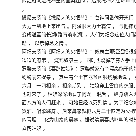
的红斑就是撒梅王的血染红的 。后来撒梅人在每年的
。
撒尼支系的《撒尼人的火把节》：善神阿番偷开天门 ，
大力士到地上来出气 。阿潘恨大力士霸道 ， 与他摔跤
变成湛蓝的长湖(路南淡水湖) 。人们为纪念这位人间
动 ， 以示悼念之情 。
阿细支系的《阿细人的火把节》：奴隶主那迢迢把很多
迢迢的府第 ， 烧死奴隶主 ， 同时也烧掉了穷人手上
罗婺支系的《喜鹊姑娘》：罗婺彝家有个漂亮能干的姑
纷纷前来提亲 ， 其中有个土官老爷凶狠残暴地说 ， 
六月二十四相亲 。相亲期到 ， 姑娘穿上雪白的衣服
也赶来了 。姑娘深深地看了阿龙一眼后 ， 纵身跳入
面八方的人们赶来 ， 可她已经以死殉情 。为了纪念她
饮酒、唱歌跳舞 。后来彝家就把六月二十四定为火把节
的青烟 ， 化为山寨的晨雾 。据说清晨喜鹊鸣叫的时
喜鹊姑娘 。