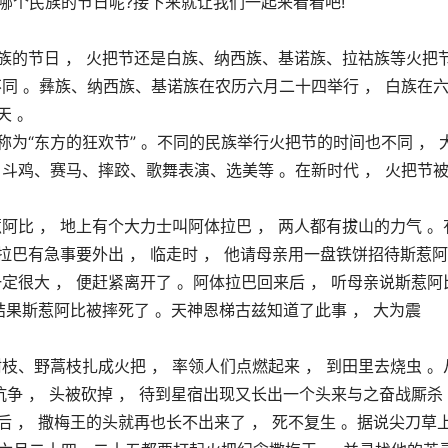
哪个民族的节日呢?接下来就让我们一起来看看吧!
彝族的节日 ， 火把节还是白族、纳西族、基诺族、拉祜族等火把
同 。彝族、纳西族、基诺族在农历六月二十四举行 ， 白族在
天 。
称为“东方的狂欢节” 。不同的民族举行火把节的时间也不同 ， 
斗鸡、赛马、摔跤、歌舞表演、选美等 。在新时代 ， 火把节
阿比 ， 地上有个大力士叫阿体拉巴 ， 两人都有拔山的力气 。
体拉巴有急事要外出 ， 临走时 ， 他请母亲用一盘铁饼招待斯惹
定很大 ， 便赶紧离开了 。阿体拉巴回来后 ， 听母亲说斯惹阿
 结果斯惹阿比被摔死了 。天神恩梯古兹知道了此事 ， 大为震
枝、野蒿枝扎成火把 ， 率领人们点燃起来 ， 到田里去烧虫 。
抗争 ， 头被砍掉 ， 待到星宿出现又长出一个头来与之奋战厮杀
后 ， 撒梅王的头就再也长不出来了 ， 死不复生 。据说尖刀草