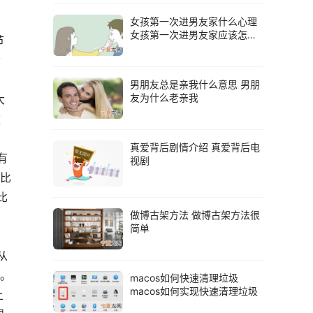
女孩第一次进男友家什么心理
女孩第一次进男友家应该怎么
节
做
六
男朋友总是亲我什么意思 男朋
友为什么老亲我
大
被
真爱背后剧情介绍 真爱背后电
有
视剧
阿比
比
做博古架方法 做博古架方法很
简单
从
 。
macos如何快速清理垃圾
macos如何实现快速清理垃圾
上