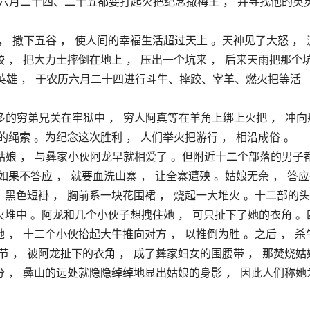
六月二十四、二十五都要打起火把纪念撒梅王 ， 并寻找他的英
 撒下五谷 ， 使人间的幸福生活超过天上 。天神见了大怒 ， 
 ， 把大力士摔倒在地上 ， 压出一个坑来 ， 后来天雨把那个
英雄 ， 于农历六月二十四进行斗牛、摔跤、宰羊、燃火把等活
的穷弟兄关在牢狱中 ， 穷人阿真等在羊角上绑上火把 ， 冲向
的绳索 。为纪念这次胜利 ， 人们举火把游行 ， 相沿成俗 。
娘 ， 与彝家小伙阿龙早就相爱了 。但附近十二个部落的男子
如果不答应 ， 就要血洗山寨 ， 让全寨遭殃 。姑娘无奈 ， 答
、黑色短褂 ， 胸前系一块花围裙 ， 烧起一大堆火 。十二部的
火堆中 。阿龙和几个小伙子想拽住她 ， 可只扯下了她的衣角 。
 ， 十二个小伙抬起大牛推向对方 ， 以推倒为胜 。之后 ， 杀
 ， 被阿龙扯下的衣角 ， 成了彝家妇女的围腰带 ， 那焚烧姑
分 ， 彝山的远处就隐隐绰绰地显出姑娘的身影 ， 因此人们称她