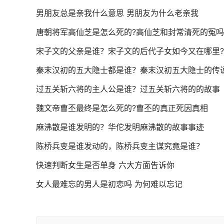
男朋友总是亲我什么意思 男朋友为什么老亲我
唐朝将军高仙芝是怎么死的?高仙芝和封常清死的冤
宋子文的父亲是谁？宋子文的后代子女如今又在哪里?
秦末汉初的五大隐士都是谁？秦末汉初五大隐士的传
过五关斩六将的主人公是谁？过五关斩六将的的故事
魏文帝曹丕最终是怎么死的?曹丕的真正死因真相
麻沸散是谁发明的？华佗发明麻沸散的故事事迹
陈桥兵变是谁发动的，陈桥兵变主谋究竟是谁？
快速判断女生是否单身 六大方面告诉你
女人最难忘的男人是初恋吗 为何难以忘记