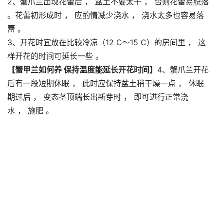
2、蟹爪兰出现花蕾后 ， 盆土不要太干 ， 否则花蕾易脱落
。花蕾初形成时 ， 应酌情减少浇水 ， 浇水太多也容易落
蕾 。
3、开花时宜放在比较冷凉（12 C～15 C）的房间里 ， 这
样开花的时间可延长一些 。
【蟹甲兰如何养 保持温度能延长开花时间】
4、蟹爪兰开花
后有一段短期休眠 ， 此时应保持盆土稍干燥一点 ， 休眠
期过后 ， 变态茎顶端长出新芽时 ， 即可进行正常浇
水 ， 施肥 。