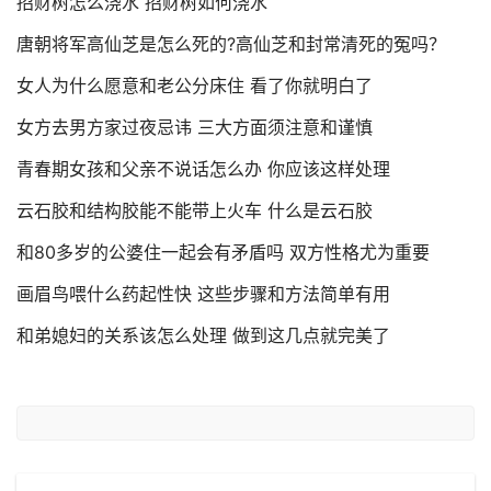
招财树怎么浇水 招财树如何浇水
唐朝将军高仙芝是怎么死的?高仙芝和封常清死的冤吗？
女人为什么愿意和老公分床住 看了你就明白了
女方去男方家过夜忌讳 三大方面须注意和谨慎
青春期女孩和父亲不说话怎么办 你应该这样处理
云石胶和结构胶能不能带上火车 什么是云石胶
和80多岁的公婆住一起会有矛盾吗 双方性格尤为重要
画眉鸟喂什么药起性快 这些步骤和方法简单有用
和弟媳妇的关系该怎么处理 做到这几点就完美了