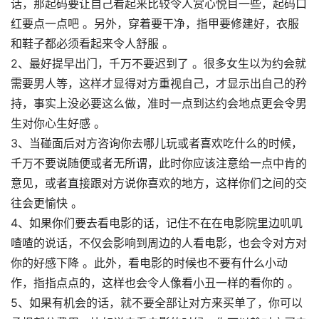
话，那起码要让自己看起来比较令人赏心悦目一些，起码口
红要点一点吧 。另外，穿着要干净，指甲要修建好，衣服
和鞋子都必须看起来令人舒服 。
2、最好提早出门，千万不要迟到了 。很多女生以为约会就
需要男人等，这样才显得对方重视自己，才显示出自己的矜
持，事实上没必要这么做，准时一点到达约会地点更会令男
生对你心生好感 。
3、当碰面后对方咨询你去哪儿玩或者喜欢吃什么的时候，
千万不要说随便或者无所谓，此时你应该注意给一点中肯的
意见，或者直接跟对方说你喜欢的地方，这样你们之间的交
往会更愉快 。
4、如果你们要去看电影的话，记住不在在电影院里边叽叽
喳喳的说话，不仅会影响到周边的人看电影，也会令对方对
你的好感下降 。此外，看电影的时候也不要有什么小动
作，指指点点的，这样也会令人像看小丑一样的看你的 。
5、如果有机会的话，就不要全部让对方来买单了，你可以