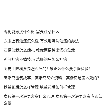
枣树能嫁接什么树 需要注意什么
衣服上有油漆怎么洗 有效地清洗油漆的办法
石榴盆栽怎么蟠扎 教你两招种出漂亮盆栽
鸡肝挂钩不掉技巧 鸡肝钓鱼怎么挂钩
历史上隆科多是怎么死的? 雍正为什么要杀隆科多?
高渐离击筑故事，高渐离简介资料，高渐离是怎么死的？
铁兰花后怎么样管理 铁兰花后如何样管理
女孩第一次进男友家什么心理 女孩第一次进男友家应该怎
么做