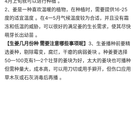
4月上旬就可以进行种植 。
2、姜是一种喜欢温暖的植物，在种植时，需要提供16-25
度的适宜温度 。在4一5月气候温度较为合适，并且没有霜
冻和低温的威胁，可以很好的满足姜的生长需求，使其尽快
萌芽长出幼苗 。
【生姜几月份种 需要注意哪些事项呢】
3、生姜播种前要精
选姜种，剔除霉变，腐烂，干瘪的病弱姜块 。种姜要选择
50—100克有1—2个壮芽的姜块为好，太大的姜块也可播种
但需种量大，成本高，可以用刀切或用手擗开，但伤口应用
草木灰或石灰消毒后再播 。