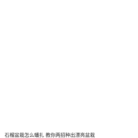
石榴盆栽怎么蟠扎 教你两招种出漂亮盆栽